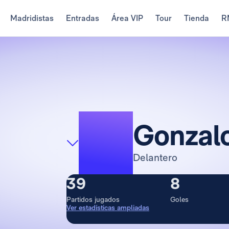
Madridistas
Entradas
Área VIP
Tour
Tienda
R
16
Gonzal
Delantero
39
8
Partidos jugados
Goles
Ver estadísticas ampliadas