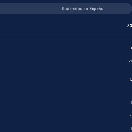
Supercopa de España
30
9
21
6
1
4
1