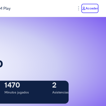
M Play
Acceder
o
1470
2
Minutos jugados
Asistencias