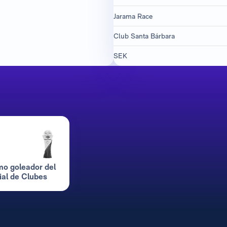
Jarama Race
Club Santa Bárbara
SEK
o goleador del
al de Clubes