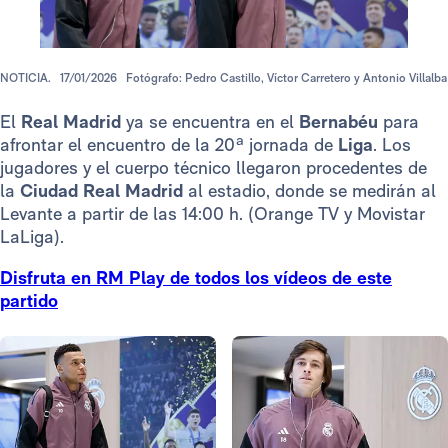
NOTICIA.
17/01/2026
Fotógrafo: Pedro Castillo, Víctor Carretero y Antonio Villalba
El
Real Madrid
ya se encuentra en el
Bernabéu
para
afrontar el encuentro de la 20ª jornada de
Liga
. Los
jugadores y el cuerpo técnico llegaron procedentes de
la
Ciudad Real Madrid
al estadio, donde se medirán al
Levante a partir de las 14:00 h. (Orange TV y Movistar
LaLiga).
Disfruta en RM Play de todos los vídeos de este
partido