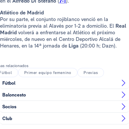
en el
Alfredo Di Stéfano
(
7-1
).
Atlético de Madrid
Por su parte, el conjunto rojiblanco venció en la
eliminatoria previa al Alavés por 1-2 a domicilio. El
Real
Madrid
volverá a enfrentarse al Atlético el próximo
miércoles, de nuevo en el Centro Deportivo Alcalá de
Henares, en la 14ª jornada de
Liga
(20:00 h; Dazn).
as relacionados
Fútbol
Primer equipo femenino
Previas
Fútbol
Baloncesto
Socios
Club