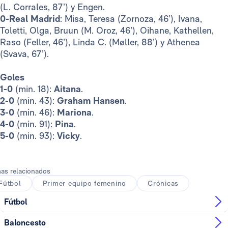
(L. Corrales, 87’) y Engen.
0-Real Madrid
: Misa, Teresa (Zornoza, 46’), Ivana,
Toletti, Olga, Bruun (M. Oroz, 46’), Oihane, Kathellen,
Raso (Feller, 46’), Linda C. (Møller, 88’) y Athenea
(Svava, 67’).
Goles
1-0
(min. 18):
Aitana
.
2-0
(min. 43):
Graham Hansen
.
3-0
(min. 46):
Mariona
.
4-0
(min. 91):
Pina
.
5-0
(min. 93):
Vicky
.
as relacionados
Fútbol
Primer equipo femenino
Crónicas
Fútbol
Baloncesto