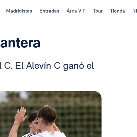
Madridistas
Entradas
Área VIP
Tour
Tienda
R
cantera
l C. El Alevín C
ganó el