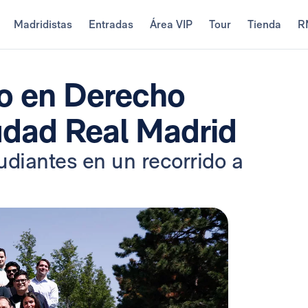
Madridistas
Entradas
Área VIP
Tour
Tienda
R
io en Derecho
iudad Real Madrid
udiantes en un recorrido a