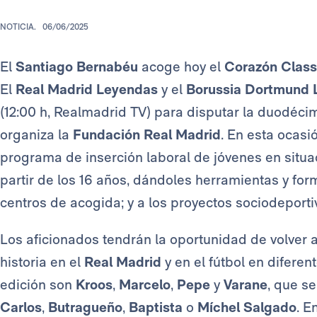
NOTICIA.
06/06/2025
El
Santiago Bernabéu
acoge hoy el
Corazón Class
El
Real Madrid Leyendas
y el
Borussia Dortmund
(12:00 h, Realmadrid TV) para disputar la duodéci
organiza la
Fundación Real Madrid
. En esta ocasi
programa de inserción laboral de jóvenes en situac
partir de los 16 años, dándoles herramientas y for
centros de acogida; y a los proyectos sociodeporti
Los aficionados tendrán la oportunidad de volver 
historia en el
Real Madrid
y en el fútbol en difere
edición son
Kroos
,
Marcelo
,
Pepe
y
Varane
, que s
Carlos
,
Butragueño
,
Baptista
o
Míchel Salgado
. E