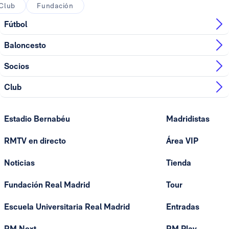
Club
Fundación
Fútbol
Baloncesto
Socios
Club
Estadio Bernabéu
Madridistas
RMTV en directo
Área VIP
Noticias
Tienda
Fundación Real Madrid
Tour
Escuela Universitaria Real Madrid
Entradas
RM Next
RM Play