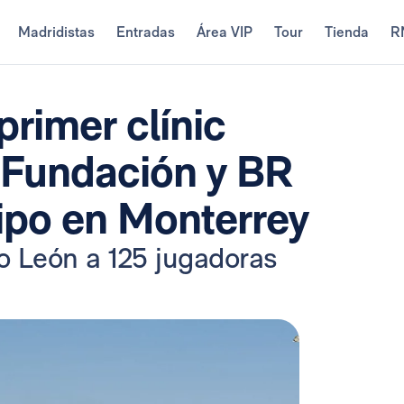
Madridistas
Entradas
Área VIP
Tour
Tienda
R
primer clínic
a Fundación y BR
uipo en Monterrey
vo León a 125 jugadoras