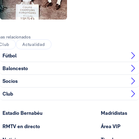
Foto: Realmadrid.com
as relacionados
Club
Actualidad
Fútbol
Baloncesto
Socios
Club
Estadio Bernabéu
Madridistas
RMTV en directo
Área VIP