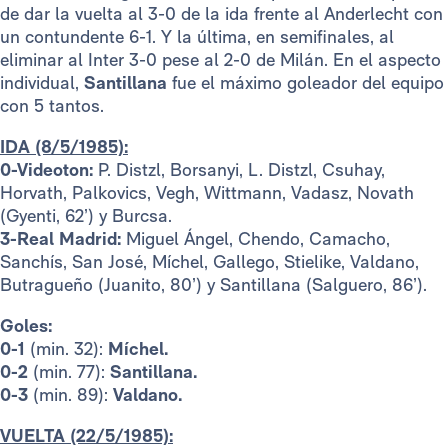
de dar la vuelta al 3-0 de la ida frente al Anderlecht con
un contundente 6-1. Y la última, en semifinales, al
eliminar al Inter 3-0 pese al 2-0 de Milán. En el aspecto
individual,
Santillana
fue el máximo goleador del equipo
con 5 tantos.
IDA (8/5/1985):
0-Videoton:
P. Distzl, Borsanyi, L. Distzl, Csuhay,
Horvath, Palkovics, Vegh, Wittmann, Vadasz, Novath
(Gyenti, 62’) y Burcsa.
3-Real Madrid:
Miguel Ángel, Chendo, Camacho,
Sanchís, San José, Míchel, Gallego, Stielike, Valdano,
Butragueño (Juanito, 80’) y Santillana (Salguero, 86’).
Goles:
0-1
(min. 32):
Míchel.
0-2
(min. 77):
Santillana.
0-3
(min. 89):
Valdano.
VUELTA (22/5/1985):