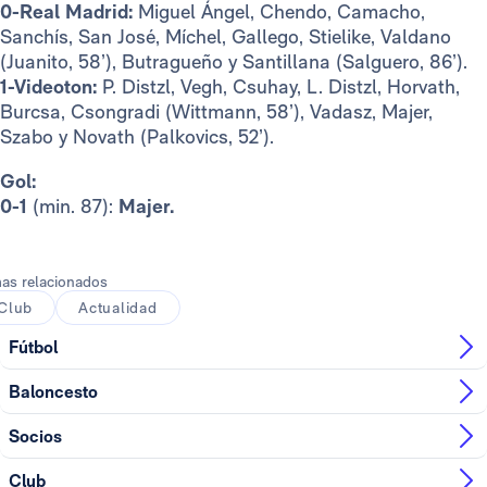
0-Real Madrid:
Miguel Ángel, Chendo, Camacho,
Sanchís, San José, Míchel, Gallego, Stielike, Valdano
(Juanito, 58’), Butragueño y Santillana (Salguero, 86’).
1-Videoton:
P. Distzl, Vegh, Csuhay, L. Distzl, Horvath,
Burcsa, Csongradi (Wittmann, 58’), Vadasz, Majer,
Szabo y Novath (Palkovics, 52’).
Gol:
0-1
(min. 87):
Majer.
as relacionados
Club
Actualidad
Fútbol
Baloncesto
Socios
Club