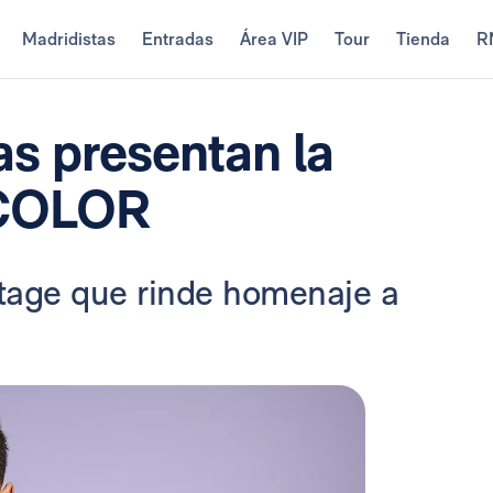
Madridistas
Entradas
Área VIP
Tour
Tienda
R
as presentan la
ICOLOR
ntage que rinde homenaje a