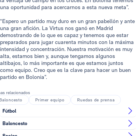
la ventaja de campo en los cruces. En Bolonia tenemos
una oportunidad para acercarnos a esta nueva meta”.
“Espero un partido muy duro en un gran pabellón y ante
una gran afición. La Virtus nos ganó en Madrid
demostrando de lo que es capaz y tenemos que estar
preparados para jugar cuarenta minutos con la máxima
intensidad y concentración. Nuestra motivación es muy
alta, estamos bien y, aunque tengamos algunos
altibajos, lo más importante es que estamos juntos
como equipo. Creo que es la clave para hacer un buen
partido en Bolonia”.
as relacionados
Baloncesto
Primer equipo
Ruedas de prensa
Fútbol
Baloncesto
Socios