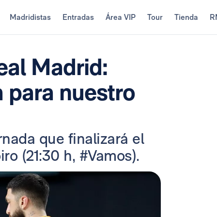
Madridistas
Entradas
Área VIP
Tour
Tienda
R
al Madrid:
a para nuestro
nada que finalizará el
o (21:30 h, #Vamos).