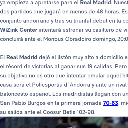
ya empieza a apretarse para el
Real Madrid
. Nues
dos partidos que jugará en menos de 48 horas. Est
conjunto andorrano y tras su triunfal debut en la
WiZink Center
intentará estrenar su casillero de vi
concluirá ante el Monbus Obradoiro domingo, 20:0
El
Real Madrid
dejó el listón muy alto a domicilio
el récord de victorias al ganar sus 19 salidas. Pe
su objetivo no es otro que intentar emular aquel hi
casa será el Poliesportiu d´Andorra y ante un rival 
baloncesto español. Los madridistas llegan con un
San Pablo Burgos en la primera jornada
70-63
, m
su salida ante el Coosur Betis 102-98.