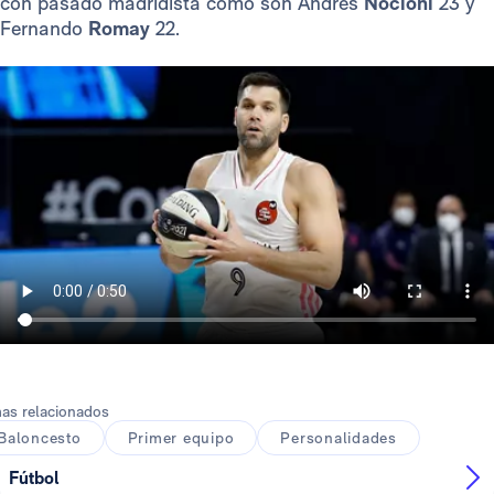
con pasado madridista como son Andrés
Nocioni
23 y
Fernando
Romay
22.
as relacionados
Baloncesto
Primer equipo
Personalidades
Fútbol