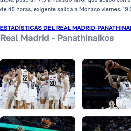
de 48 horas, exigente salida a Mónaco viernes, 19:
ESTADÍSTICAS DEL REAL MADRID-PANATHINA
Real Madrid - Panathinaikos
Foto: Pedro Castillo
Foto: Pedro Castillo