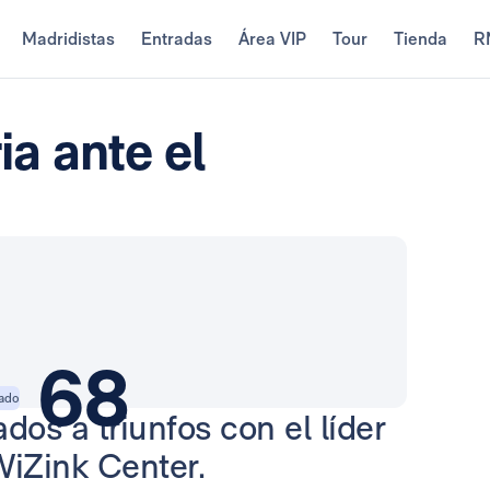
Madridistas
Entradas
Área VIP
Tour
Tienda
R
ia ante el
68
zado
os a triunfos con el líder
WiZink Center.