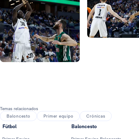
Foto: Pedro Castillo
Foto: Pedro Castillo
Temas relacionados
Baloncesto
Primer equipo
Crónicas
Fútbol
Baloncesto