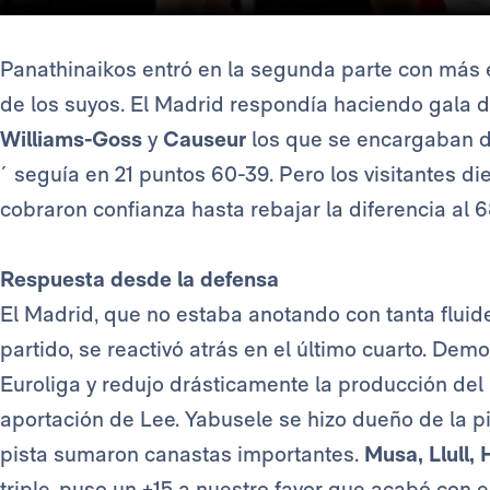
Panathinaikos entró en la segunda parte con más en
de los suyos. El Madrid respondía haciendo gala d
Williams-Goss
y
Causeur
los que se encargaban d
´ seguía en 21 puntos 60-39. Pero los visitantes di
cobraron confianza hasta rebajar la diferencia al 68
Respuesta desde la defensa
El Madrid, que no estaba anotando con tanta fluide
partido, se reactivó atrás en el último cuarto. Dem
Euroliga y redujo drásticamente la producción del
aportación de Lee. Yabusele se hizo dueño de la p
pista sumaron canastas importantes.
Musa, Llull, 
triple, puso un +15 a nuestro favor que acabó con