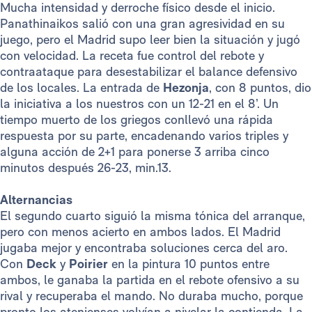
Mucha intensidad y derroche físico desde el inicio.
Panathinaikos salió con una gran agresividad en su
juego, pero el Madrid supo leer bien la situación y jugó
con velocidad. La receta fue control del rebote y
contraataque para desestabilizar el balance defensivo
de los locales. La entrada de
Hezonja
, con 8 puntos, dio
la iniciativa a los nuestros con un 12-21 en el 8’. Un
tiempo muerto de los griegos conllevó una rápida
respuesta por su parte, encadenando varios triples y
alguna acción de 2+1 para ponerse 3 arriba cinco
minutos después 26-23, min.13.
Alternancias
El segundo cuarto siguió la misma tónica del arranque,
pero con menos acierto en ambos lados. El Madrid
jugaba mejor y encontraba soluciones cerca del aro.
Con
Deck
y
Poirier
en la pintura 10 puntos entre
ambos, le ganaba la partida en el rebote ofensivo a su
rival y recuperaba el mando. No duraba mucho, porque
pronto los atenienses volvían a nivelar la contienda. La