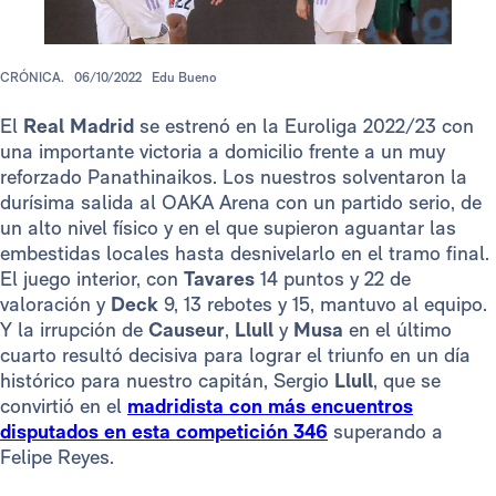
CRÓNICA.
06/10/2022
Edu Bueno
El
Real Madrid
se estrenó en la Euroliga 2022/23 con
una importante victoria a domicilio frente a un muy
reforzado Panathinaikos. Los nuestros solventaron la
durísima salida al OAKA Arena con un partido serio, de
un alto nivel físico y en el que supieron aguantar las
embestidas locales hasta desnivelarlo en el tramo final.
El juego interior, con
Tavares
14 puntos y 22 de
valoración y
Deck
9, 13 rebotes y 15, mantuvo al equipo.
Y la irrupción de
Causeur
,
Llull
y
Musa
en el último
cuarto resultó decisiva para lograr el triunfo en un día
histórico para nuestro capitán, Sergio
Llull
, que se
convirtió en el
madridista con más encuentros
disputados en esta competición 346
superando a
Felipe Reyes.