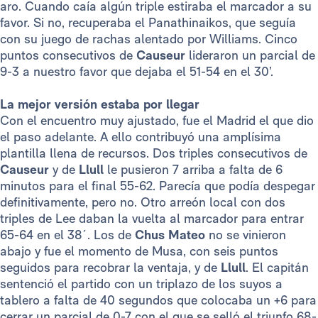
aro. Cuando caía algún triple estiraba el marcador a su
favor. Si no, recuperaba el Panathinaikos, que seguía
con su juego de rachas alentado por Williams. Cinco
puntos consecutivos de
Causeur
lideraron un parcial de
9-3 a nuestro favor que dejaba el 51-54 en el 30’.
La mejor versión estaba por llegar
Con el encuentro muy ajustado, fue el Madrid el que dio
el paso adelante. A ello contribuyó una amplísima
plantilla llena de recursos. Dos triples consecutivos de
Causeur
y de
Llull
le pusieron 7 arriba a falta de 6
minutos para el final 55-62. Parecía que podía despegar
definitivamente, pero no. Otro arreón local con dos
triples de Lee daban la vuelta al marcador para entrar
65-64 en el 38´. Los de
Chus Mateo
no se vinieron
abajo y fue el momento de Musa, con seis puntos
seguidos para recobrar la ventaja, y de
Llull
. El capitán
sentenció el partido con un triplazo de los suyos a
tablero a falta de 40 segundos que colocaba un +6 para
cerrar un parcial de 0-7 con el que se selló el triunfo 68-