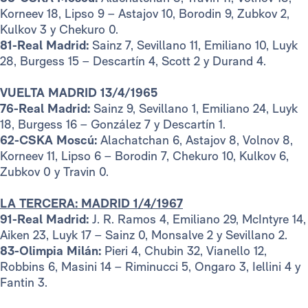
Korneev 18, Lipso 9 – Astajov 10, Borodin 9, Zubkov 2,
Kulkov 3 y Chekuro 0.
81-Real Madrid:
Sainz 7, Sevillano 11, Emiliano 10, Luyk
28, Burgess 15 – Descartín 4, Scott 2 y Durand 4.
VUELTA MADRID 13/4/1965
76-Real Madrid:
Sainz 9, Sevillano 1, Emiliano 24, Luyk
18, Burgess 16 – González 7 y Descartín 1.
62-CSKA Moscú:
Alachatchan 6, Astajov 8, Volnov 8,
Korneev 11, Lipso 6 – Borodin 7, Chekuro 10, Kulkov 6,
Zubkov 0 y Travin 0.
LA TERCERA: MADRID 1/4/1967
91-Real Madrid:
J. R. Ramos 4, Emiliano 29, McIntyre 14,
Aiken 23, Luyk 17 – Sainz 0, Monsalve 2 y Sevillano 2.
83-Olimpia Milán:
Pieri 4, Chubin 32, Vianello 12,
Robbins 6, Masini 14 – Riminucci 5, Ongaro 3, Iellini 4 y
Fantin 3.