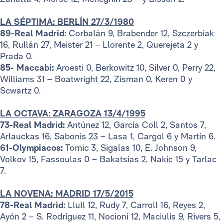
LA SÉPTIMA: BERLÍN 27/3/1980
89-Real Madrid:
Corbalán 9, Brabender 12, Szczerbiak
16, Rullán 27, Meister 21 – Llorente 2, Querejeta 2 y
Prada 0.
85- Maccabi:
Aroesti 0, Berkowitz 10, Silver 0, Perry 22,
Williams 31 – Boatwright 22, Zisman 0, Keren 0 y
Scwartz 0.
LA OCTAVA: ZARAGOZA 13/4/1995
73-Real Madrid:
Antúnez 12, García Coll 2, Santos 7,
Arlauckas 16, Sabonis 23 – Lasa 1, Cargol 6 y Martín 6.
61-Olympiacos:
Tomic 3, Sigalas 10, E. Johnson 9,
Volkov 15, Fassoulas 0 – Bakatsias 2, Nakic 15 y Tarlac
7.
LA NOVENA: MADRID 17/5/2015
78-Real Madrid:
Llull 12, Rudy 7, Carroll 16, Reyes 2,
Ayón 2 – S. Rodríguez 11, Nocioni 12, Maciulis 9, Rivers 5,