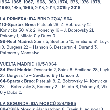
1964
,
1965
,
1967
,
1968
, 1969,
1974
, 1975, 1976,
1978
,
1980
, 1985,
1995
, 2013, 2014,
2015
y
2018
.
LA PRIMERA: IDA BRNO 27/4/1964
110-Spartak Brno:
Pistelak 28, Z. Bobrovsky 12,
Konvicka 30, Vlk 2, Konecny 16 – J. Bobrovsky 21,
Pokomy 1, Milota 0 y Dubs 0.
99-Real Madrid:
Sainz 5, Sevillano 10, Emiliano 31, Luyk
18, Burgess 22 – Hanson 6, Descartín 4, Durand 3,
Palmero y Monsalve.
VUELTA MADRID 10/5/1964
84-Real Madrid:
Descartín 2, Sainz 8, Emiliano 28, Luyk
25, Burgess 13 – Sevillano 8 y Hanson 0.
64-Spartak Brno:
Pistelak 8, Z. Bobrovsky 14, Konvicka
23, J. Bobrovsky 8, Konecny 2 – Milota 6, Pokomy 3, Vlk
0 y Dubs 0.
LA SEGUNDA: IDA MOSCÚ 8/4/1965
88-CSKA Moscú:
Alachatchan 8, Travin 11, Volnov 18,