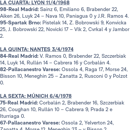
LA CUARTA: LYON 11/4/1968
98-Real Madrid:
Sainz 6, Emiliano 6, Brabender 22,
Aiken 26, Luyk 24 – Nava 10, Paniagua 0 y J.R. Ramos 4.
95-Spartak Brno:
Pistelak 14, Z. Bobrowski 9, Konvicka
25, J. Bobrowski 22, Novicki 17 – Vlk 2, Cvrkal 4 y Jambor
2.
LA QUINTA: NANTES 3/4/1974
84-Real Madrid:
V. Ramos 0, Brabender 22, Szczerbiak
14, Luyk 14, Rullán 14 – Cabrera 16 y Corbalán 4.
82-Pallacanestro Varese:
Ossola 4, Raga 17, Morse 24,
Bisson 10, Meneghin 25 – Zanatta 2, Rusconi 0 y Polzot
0.
LA SEXTA: MÚNICH 6/4/1978
75-Real Madrid:
Corbalán 2, Brabender 16, Szczerbiak
26, Coughan 10, Rullán 10 – Cabrera 9, Prada 2 e
Iturriaga 0.
67-Pallacanestro Varese:
Ossola 2, Yelverton 24,
Zanatta 4, Morse 12, Meneghin 23 – y Bisson 2.