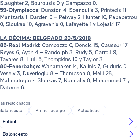
Slaughter 2, Bourousis 0 y Campazzo 0.
59-Olympiacos:
Dunston 4, Spanoulis 3, Printezis 11,
Mantzaris 1, Darden 0 – Petway 2, Hunter 10, Papapetrou
0, Sloukas 10, Agravanis 0, Lafayette 1 y Lojeski 17.
LA DÉCIMA: BELGRADO 20/5/2018
85-Real Madrid:
Campazzo 0, Doncic 15, Causeur 17,
Reyes 6, Ayón 4 – Randolph 3, Rudy 5, Carroll 9,
Tavares 8, Llull 5, Thompkins 10 y Taylor 3.
80-Fenerbahçe:
Wanamaker 14, Kalinic 7, Guduric 0,
Vesely 3, Duverioglu 8 – Thompson 0, Melli 28,
Mahmutoglu -, Sloukas 7, Nunnally 0, Muhammed 7 y
Datome 6.
as relacionados
Baloncesto
Primer equipo
Actualidad
Fútbol
Baloncesto