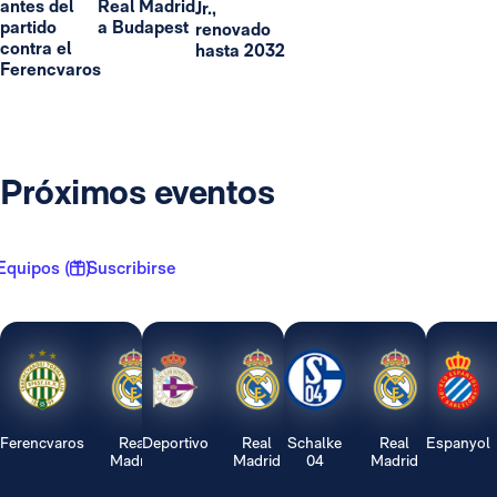
antes del
Real Madrid
Jr.,
partido
a Budapest
renovado
contra el
hasta 2032
Ferencvaros
Próximos eventos
Equipos ( 1 )
Suscribirse
Ferencvaros
Real
Deportivo
Real
Schalke
Real
Espanyol
Madrid
Madrid
04
Madrid