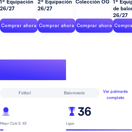
1ª Equipación
2ª Equipación
Colección OG
1ª Equi
26/27
26/27
de balo
26/27
Comprar ahora
Comprar ahora
Comprar ahora
Compra
Un palmarés de
leyenda
Ver palmarés
Fútbol
Baloncesto
completo
36
Mejor Club S. XX
Ligas