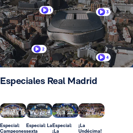
1
3
2
4
Especiales Real Madrid
Especial:
Especial: La
Especial:
¡La
Campeones
sexta
¡La
Undécima!