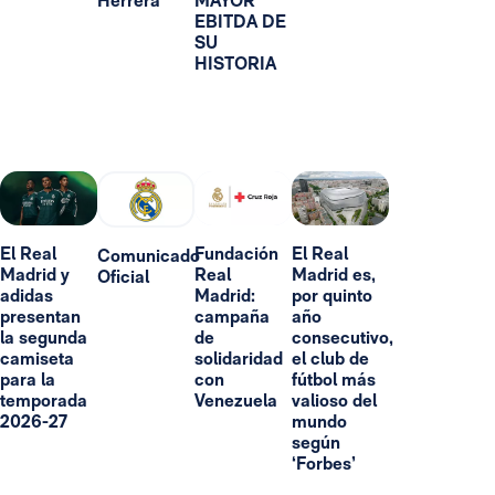
Herrera
MAYOR
EBITDA DE
SU
HISTORIA
El Real
Fundación
El Real
Comunicado
Madrid y
Real
Madrid es,
Oficial
adidas
Madrid:
por quinto
presentan
campaña
año
la segunda
de
consecutivo,
camiseta
solidaridad
el club de
para la
con
fútbol más
temporada
Venezuela
valioso del
2026-27
mundo
según
‘Forbes’