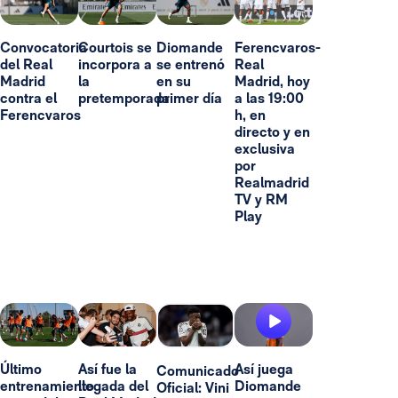
Convocatoria
Courtois se
Diomande
Ferencvaros-
del Real
incorpora a
se entrenó
Real
Madrid
la
en su
Madrid, hoy
contra el
pretemporada
primer día
a las 19:00
Ferencvaros
h, en
directo y en
exclusiva
por
Realmadrid
TV y RM
Play
Último
Así fue la
Así juega
Comunicado
entrenamiento
llegada del
Diomande
Oficial: Vini