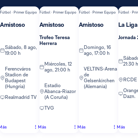
Fútbol · Primer Equipo
Fútbol · Primer Equipo
Fútbol · Primer Equipo
Fútbol · Pr
Amistoso
Amistoso
Amistoso
La Liga
Trofeo Teresa
Jornada 
Herrera
sábado, 8 ago,
domingo, 16
19:00 h
ago, 17:00 h
sábado, 22 ago,
miércoles, 12
21:30 
Ferencváros
VELTINS-Arena
ago, 21:00 h
Stadion de
de
RCDE
Budapest
Gelsenkirchen
Estadio
(Hungría)
(Alemania)
Orange TV y
Abanca-Riazor
Dazn.
Realmadrid TV
(A Coruña)
TVG
Más
Más
Más
Más