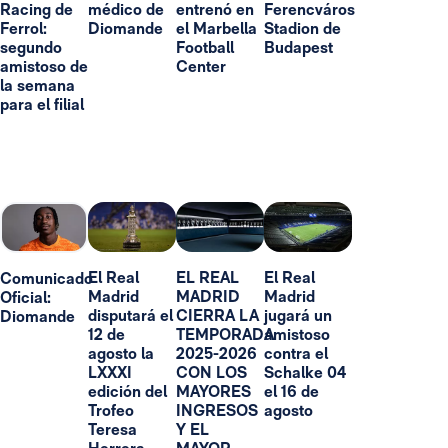
Racing de
médico de
entrenó en
Ferencváros
Ferrol:
Diomande
el Marbella
Stadion de
segundo
Football
Budapest
amistoso de
Center
la semana
para el filial
El Real
EL REAL
El Real
Comunicado
Madrid
MADRID
Madrid
Oficial:
disputará el
CIERRA LA
jugará un
Diomande
12 de
TEMPORADA
amistoso
agosto la
2025-2026
contra el
LXXXI
CON LOS
Schalke 04
edición del
MAYORES
el 16 de
Trofeo
INGRESOS
agosto
Teresa
Y EL