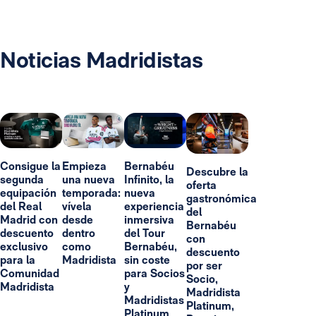
Noticias Madridistas
Consigue la
Empieza
Bernabéu
Descubre la
segunda
una nueva
Infinito, la
oferta
equipación
temporada:
nueva
gastronómica
del Real
vívela
experiencia
del
Madrid con
desde
inmersiva
Bernabéu
descuento
dentro
del Tour
con
exclusivo
como
Bernabéu,
descuento
para la
Madridista
sin coste
por ser
Comunidad
para Socios
Socio,
Madridista
y
Madridista
Madridistas
Platinum,
Platinum