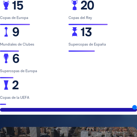
15
20
Copas de Europa
Copas del Rey
9
13
Mundiales de Clubes
Supercopas de España
6
Supercopas de Europa
2
Copas de la UEFA