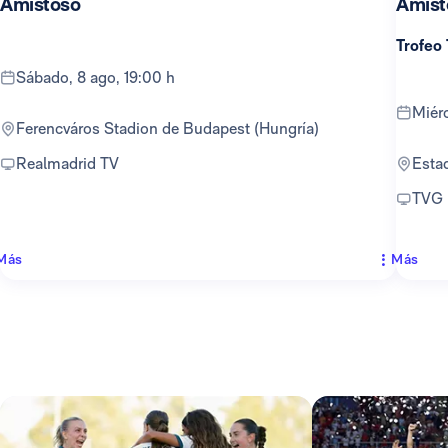
Amistoso
Amist
Trofeo
sábado, 8 ago, 19:00 h
mié
Ferencváros Stadion de Budapest (Hungría)
Realmadrid TV
Est
TVG
Más
Más