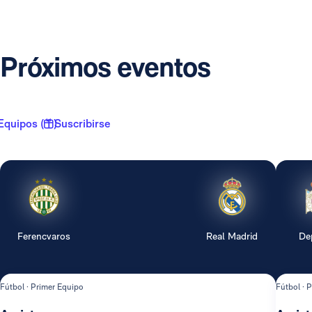
Próximos eventos
Equipos ( 1 )
Suscribirse
Ferencvaros
Real Madrid
De
Fútbol · Primer Equipo
Fútbol · 