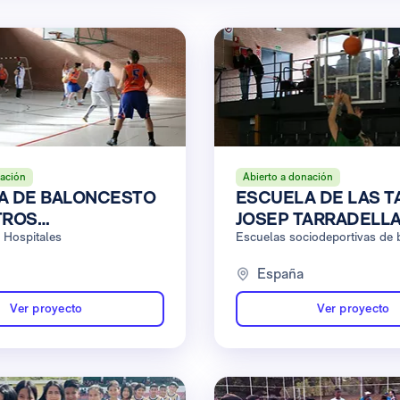
nación
Abierto a donación
A DE BALONCESTO
ESCUELA DE LAS T
TROS
JOSEP TARRADELL
CIARIOS
 Hospitales
Escuelas sociodeportivas de 
ERA
España
Ver proyecto
Ver proyecto