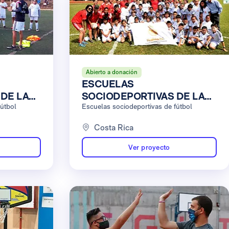
Abierto a donación
ESCUELAS
DE LA
SOCIODEPORTIVAS DE LA
MADRID
fútbol
FUNDACIÓN REAL MADRID
Escuelas sociodeportivas de fútbol
 CON LA
EN COLABORACIÓN CON LA
Costa Rica
S DEL
UNIVERSIDAD LATINA DE
AMÁ
COSTA RICA
Ver proyecto