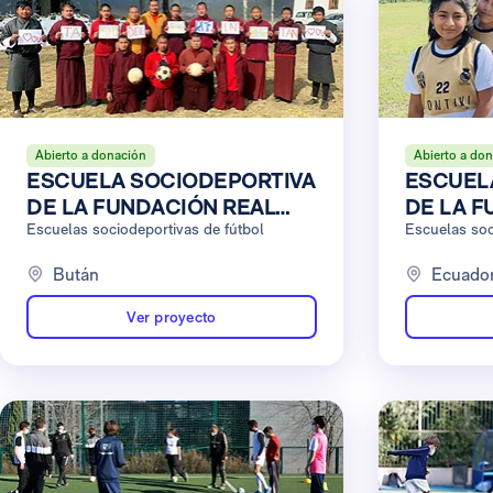
Abierto a donación
Abierto a do
ESCUELA SOCIODEPORTIVA
ESCUEL
DE LA FUNDACIÓN REAL
DE LA F
MADRID EN BUTÁN
Escuelas sociodeportivas de fútbol
MADRID 
Escuelas soc
MONTEC
Bután
Ecuado
Ver proyecto