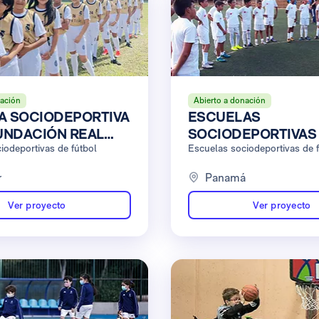
nación
Abierto a donación
A SOCIODEPORTIVA
ESCUELAS
UNDACIÓN REAL
SOCIODEPORTIVAS 
EN PILE-
iodeportivas de fútbol
FUNDACIÓN REAL 
Escuelas sociodeportivas de 
RISTI
EN COLABORACIÓN
r
Panamá
FUNDACIÓN AMIGO
REAL MADRID PAN
Ver proyecto
Ver proyecto