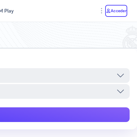
M Play
Acceder