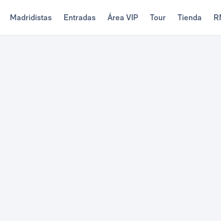
Madridistas
Entradas
Área VIP
Tour
Tienda
R