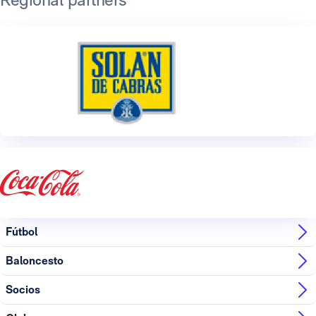
Fútbol
Baloncesto
Socios