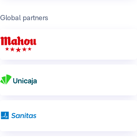
Global partners