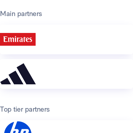
Main partners
Top tier partners