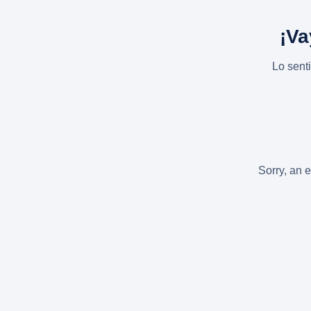
¡Va
Lo sent
Sorry, an e