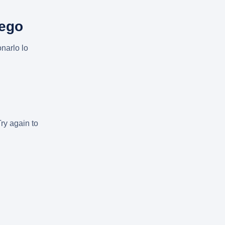
uego
narlo lo
Try again to