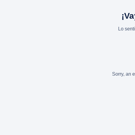
¡Va
Lo sent
Sorry, an e