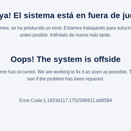
ya! El sistema está en fuera de j
imos, se ha producido un error. Estamos trabajando para solucio
antes posible. Inténtalo de nuevo más tarde.
Oops! The system is offside
rror has occurred. We are working to fix it as soon as possible. 
see if the problem has been repaired.
Error Code:1.1653d117.1752586911.dd8584