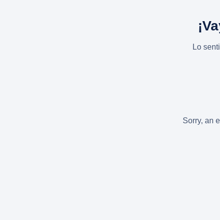
¡Va
Lo sent
Sorry, an e