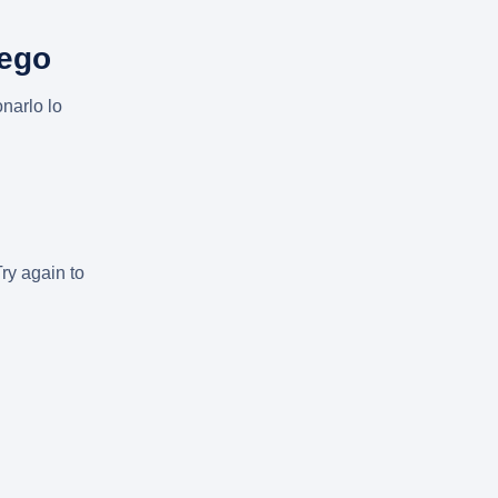
uego
narlo lo
Try again to