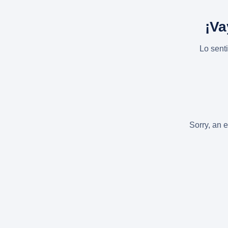
¡Va
Lo sent
Sorry, an e