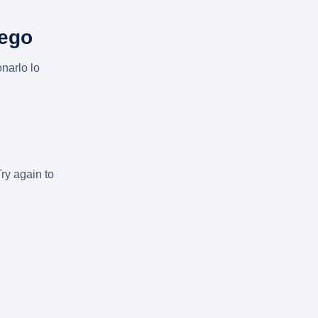
uego
narlo lo
Try again to