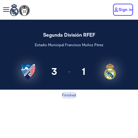
Sign in
Segunda División RFEF
Estadio Municipal Francisco Muñoz Pérez
3
1
-
Estepona
R Madrid C
Finished