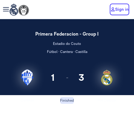
Sign in
Primera Federacion - Group I
Estadio do Couto
Fútbol · Cantera · Castilla
1
3
-
Ourense
RM Castilla
Finished