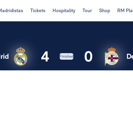
Madridistas
Tickets
Hospitality
Tour
Shop
RM Pla
4
0
rid
D
Finished