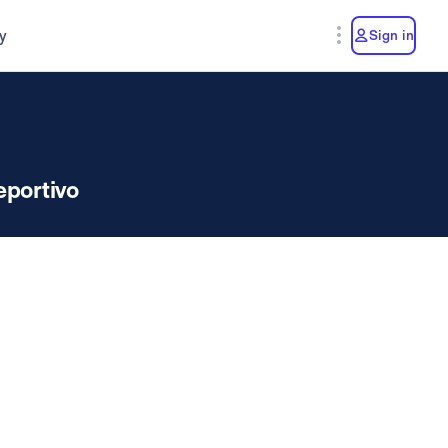
y
Sign in
eportivo