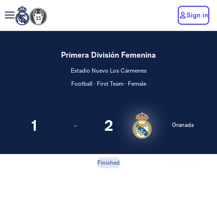
Sign in
Primera División Femenina
Estadio Nuevo Los Cármenes
Football · First Team · Female
1
2
-
Granada
Real Madrid
Finished