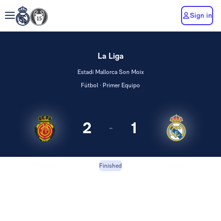
Sign in
La Liga
Estadi Mallorca Son Moix
Fútbol · Primer Equipo
2
1
-
Mallorca
Real Madrid
Finished