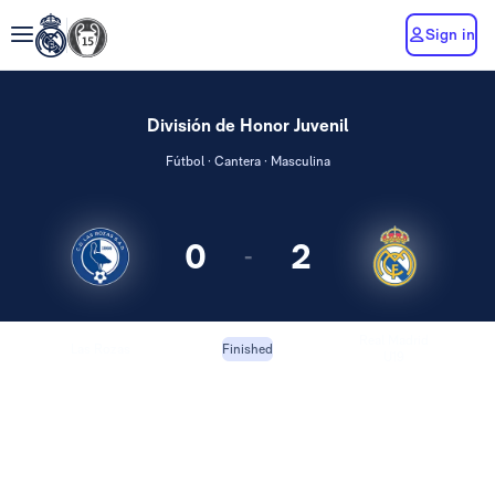
Sign in
División de Honor Juvenil
Fútbol · Cantera · Masculina
0
2
-
Real Madrid
Las Rozas
Finished
U19