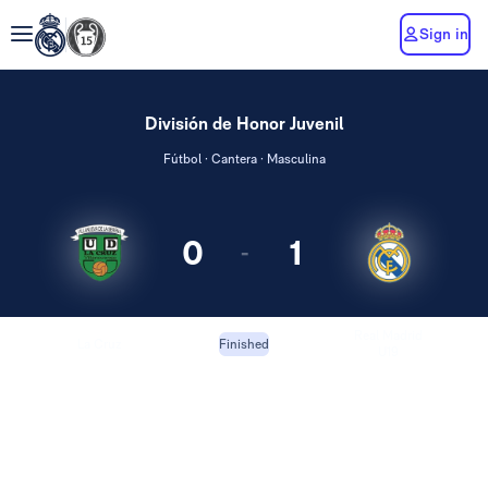
Sign in
División de Honor Juvenil
Fútbol · Cantera · Masculina
0
1
-
Real Madrid
La Cruz
Finished
U19