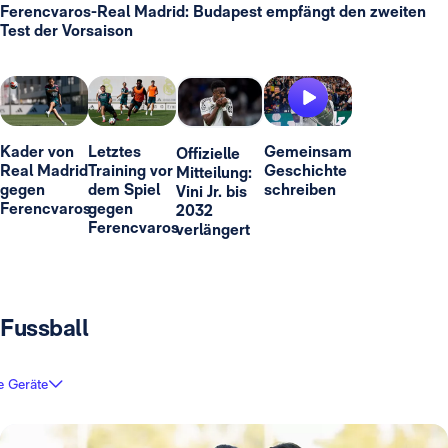
Ferencvaros-Real Madrid: Budapest empfängt den zweiten
Test der Vorsaison
Kader von
Letztes
Gemeinsam
Offizielle
Real Madrid
Training vor
Geschichte
Mitteilung:
gegen
dem Spiel
schreiben
Vini Jr. bis
Ferencvaros
gegen
2032
Ferencvaros
verlängert
Fussball
e Geräte