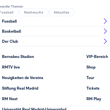
wandte Themen
Fussball
Nachwuchs
Aktuelles
Fussball
Basketball
Der Club
Bernabeu Stadion
VIP-Bereich
RMTV live
Shop
Neuigkeiten de Vereins
Tour
Stiftung Real Madrid
Tickets
RM Next
RM Play
Universität Real Madrid-Universidad