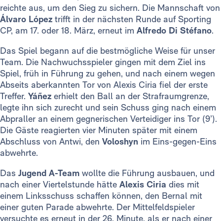
reichte aus, um den Sieg zu sichern. Die Mannschaft von
Álvaro López
trifft in der nächsten Runde auf Sporting
CP, am 17. oder 18. März, erneut im
Alfredo Di Stéfano
.
Das Spiel begann auf die bestmögliche Weise für unser
Team. Die Nachwuchsspieler gingen mit dem Ziel ins
Spiel, früh in Führung zu gehen, und nach einem wegen
Abseits aberkannten Tor von Alexis Ciria fiel der erste
Treffer.
Yáñez
erhielt den Ball an der Strafraumgrenze,
legte ihn sich zurecht und sein Schuss ging nach einem
Abpraller an einem gegnerischen Verteidiger ins Tor (9’).
Die Gäste reagierten vier Minuten später mit einem
Abschluss von Antwi, den
Voloshyn
im Eins-gegen-Eins
abwehrte.
Das
Jugend A-Team
wollte die Führung ausbauen, und
nach einer Viertelstunde hätte
Alexis Ciria
dies mit
einem Linksschuss schaffen können, den Bernal mit
einer guten Parade abwehrte. Der Mittelfeldspieler
versuchte es erneut in der 26. Minute, als er nach einer