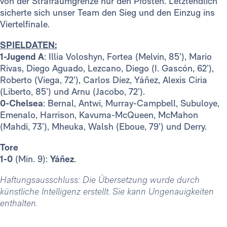
von der Strafraumgrenze nur den Pfosten. Letztendlich
sicherte sich unser Team den Sieg und den Einzug ins
Viertelfinale.
SPIELDATEN:
1-Jugend A
: Illia Voloshyn, Fortea (Melvin, 85’), Mario
Rivas, Diego Aguado, Lezcano, Diego (I. Gascón, 62’),
Roberto (Viega, 72’), Carlos Díez, Yáñez, Alexis Ciria
(Liberto, 85’) und Arnu (Jacobo, 72’).
0-Chelsea
: Bernal, Antwi, Murray-Campbell, Subuloye,
Emenalo, Harrison, Kavuma-McQueen, McMahon
(Mahdi, 73’), Mheuka, Walsh (Eboue, 79’) und Derry.
Tore
1-0
(Min. 9):
Yáñez
.
Haftungsausschluss: Die Übersetzung wurde durch
künstliche Intelligenz erstellt. Sie kann Ungenauigkeiten
enthalten.