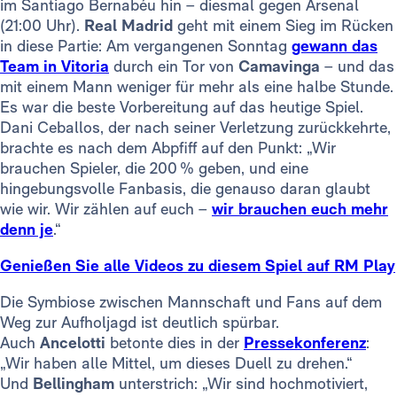
im Santiago Bernabéu hin – diesmal gegen Arsenal
(21:00 Uhr).
Real Madrid
geht mit einem Sieg im Rücken
in diese Partie: Am vergangenen Sonntag
gewann das
Team in Vitoria
durch ein Tor von
Camavinga
– und das
mit einem Mann weniger für mehr als eine halbe Stunde.
Es war die beste Vorbereitung auf das heutige Spiel.
Dani Ceballos, der nach seiner Verletzung zurückkehrte,
brachte es nach dem Abpfiff auf den Punkt: „Wir
brauchen Spieler, die 200 % geben, und eine
hingebungsvolle Fanbasis, die genauso daran glaubt
wie wir. Wir zählen auf euch –
wir brauchen euch mehr
denn je
.“
Genießen Sie alle Videos zu diesem Spiel auf RM Play
Die Symbiose zwischen Mannschaft und Fans auf dem
Weg zur Aufholjagd ist deutlich spürbar.
Auch
Ancelotti
betonte dies in der
Pressekonferenz
:
„Wir haben alle Mittel, um dieses Duell zu drehen.“
Und
Bellingham
unterstrich: „Wir sind hochmotiviert,