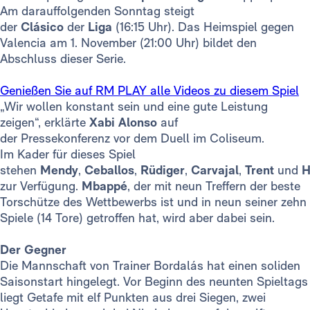
Am darauffolgenden Sonntag steigt
der
Clásico
der
Liga
(16:15 Uhr). Das Heimspiel gegen
Valencia am 1. November (21:00 Uhr) bildet den
Abschluss dieser Serie.
Genießen Sie auf RM PLAY alle Videos zu diesem Spiel
„Wir wollen konstant sein und eine gute Leistung
zeigen“, erklärte
Xabi Alonso
auf
der Pressekonferenz vor dem Duell im Coliseum.
Im Kader für dieses Spiel
stehen
Mendy
,
Ceballos
,
Rüdiger
,
Carvajal
,
Trent
und
H
zur Verfügung.
Mbappé
, der mit neun Treffern der beste
Torschütze des Wettbewerbs ist und in neun seiner zehn
Spiele (14 Tore) getroffen hat, wird aber dabei sein.
Der Gegner
Die Mannschaft von Trainer Bordalás hat einen soliden
Saisonstart hingelegt. Vor Beginn des neunten Spieltags
liegt Getafe mit elf Punkten aus drei Siegen, zwei