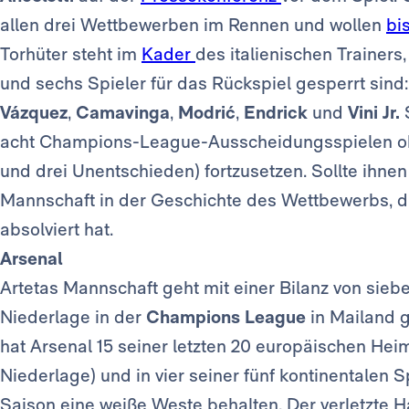
allen drei Wettbewerben im Rennen und wollen
bi
Torhüter steht im
Kader
des italienischen Trainers
und sechs Spieler für das Rückspiel gesperrt sind
Vázquez
,
Camavinga
,
Modrić
,
Endrick
und
Vini Jr.
acht Champions-League-Ausscheidungsspielen ohn
und drei Unentschieden) fortzusetzen. Sollte ihnen
Mannschaft in der Geschichte des Wettbewerbs, d
absolviert hat.
Arsenal
Artetas Mannschaft geht mit einer Bilanz von sie
Niederlage in der
Champions League
in Mailand g
hat Arsenal 15 seiner letzten 20 europäischen Hei
Niederlage) und in vier seiner fünf kontinentalen 
Saison eine weiße Weste behalten. Der verletzte Ha