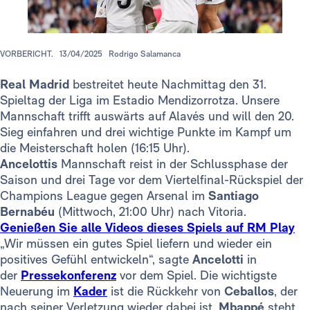
VORBERICHT.
13/04/2025
Rodrigo Salamanca
Real Madrid
bestreitet heute Nachmittag den 31.
Spieltag der Liga im Estadio Mendizorrotza. Unsere
Mannschaft trifft auswärts auf Alavés und will den 20.
Sieg einfahren und drei wichtige Punkte im Kampf um
die Meisterschaft holen (16:15 Uhr).
Ancelottis
Mannschaft reist in der Schlussphase der
Saison und drei Tage vor dem Viertelfinal-Rückspiel der
Champions League gegen Arsenal im
Santiago
Bernabéu
(Mittwoch, 21:00 Uhr) nach Vitoria.
Genießen Sie alle Videos dieses Spiels auf RM Play
„Wir müssen ein gutes Spiel liefern und wieder ein
positives Gefühl entwickeln“, sagte
Ancelotti
in
der
Pressekonferenz
vor dem Spiel. Die wichtigste
Neuerung im
Kader
ist die Rückkehr von
Ceballos
, der
nach seiner Verletzung wieder dabei ist.
Mbappé
steht