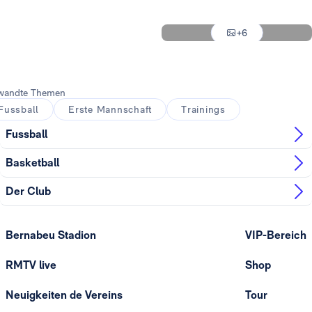
Foto: Real Madrid
Foto: Real Madrid
+6
Foto: Real Madrid
wandte Themen
Fussball
Erste Mannschaft
Trainings
Fussball
Basketball
Der Club
Bernabeu Stadion
VIP-Bereich
RMTV live
Shop
Neuigkeiten de Vereins
Tour