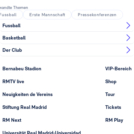
wandte Themen
Fussball
Erste Mannschaft
Pressekonferenzen
Fussball
Basketball
Der Club
Bernabeu Stadion
VIP-Bereich
RMTV live
Shop
Neuigkeiten de Vereins
Tour
Stiftung Real Madrid
Tickets
RM Next
RM Play
Universität Real Madrid-Universidad