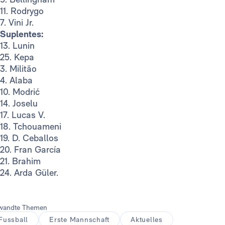
11. Rodrygo
7. Vini Jr.
Suplentes:
13. Lunin
25. Kepa
3. Militão
4. Alaba
10. Modrić
14. Joselu
17. Lucas V.
18. Tchouameni
19. D. Ceballos
20. Fran García
21. Brahim
24. Arda Güler.
wandte Themen
Fussball
Erste Mannschaft
Aktuelles