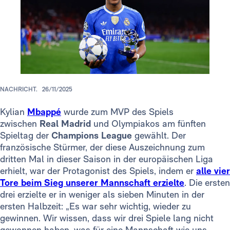
NACHRICHT.
26/11/2025
Kylian
Mbappé
wurde zum MVP des Spiels
zwischen
Real Madrid
und Olympiakos am fünften
Spieltag der
Champions League
gewählt. Der
französische Stürmer, der diese Auszeichnung zum
dritten Mal in dieser Saison in der europäischen Liga
erhielt, war der Protagonist des Spiels, indem er
alle vier
Tore beim Sieg unserer Mannschaft erzielte
. Die ersten
drei erzielte er in weniger als sieben Minuten in der
ersten Halbzeit: „Es war sehr wichtig, wieder zu
gewinnen. Wir wissen, dass wir drei Spiele lang nicht
gewonnen haben, was für eine Mannschaft wie uns