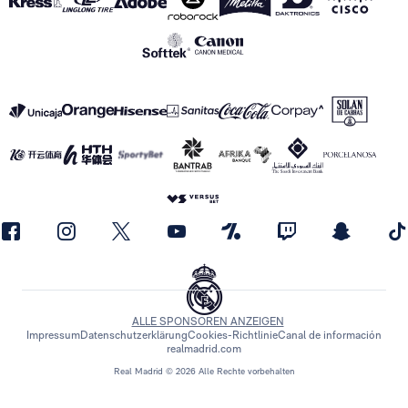
ALLE SPONSOREN ANZEIGEN
Impressum
Datenschutzerklärung
Cookies-Richtlinie
Canal de información
realmadrid.com
Real Madrid © 2026 Alle Rechte vorbehalten