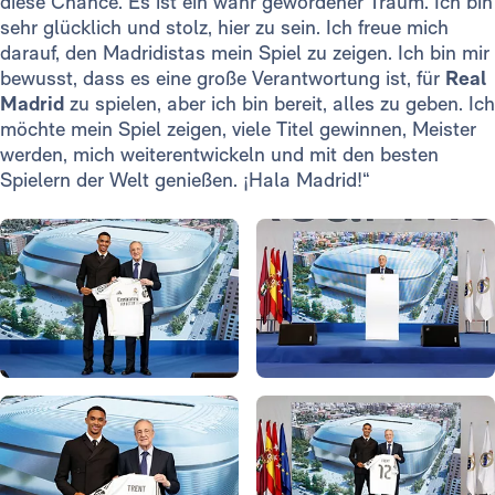
diese Chance. Es ist ein wahr gewordener Traum. Ich bin
sehr glücklich und stolz, hier zu sein. Ich freue mich
darauf, den Madridistas mein Spiel zu zeigen. Ich bin mir
bewusst, dass es eine große Verantwortung ist, für
Real
Madrid
zu spielen, aber ich bin bereit, alles zu geben. Ich
möchte mein Spiel zeigen, viele Titel gewinnen, Meister
werden, mich weiterentwickeln und mit den besten
Spielern der Welt genießen. ¡Hala Madrid!“
Foto: Real Madrid
Foto: Real Madrid