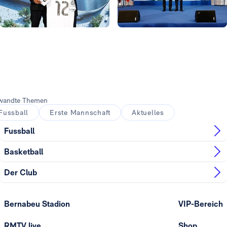
Foto: Real Madrid
Foto: Real Madrid
Foto: Real Madrid
Foto: Real Madrid
wandte Themen
Fussball
Erste Mannschaft
Aktuelles
Fussball
Basketball
Der Club
Bernabeu Stadion
VIP-Bereich
RMTV live
Shop