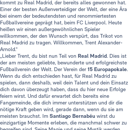
kommt zu Real Madrid, der bereits alles gewonnen hat.
Einer der besten Außenverteidiger der Welt, der eine Ära
bei einem der bedeutendsten und renommiertesten
Fußballvereine geprägt hat, beim FC Liverpool. Heute
heißen wir einen außergewöhnlichen Spieler
willkommen, der den Wunsch verspürt, das Trikot von
Real Madrid zu tragen. Willkommen, Trent Alexander-
Arnold.“
„Lieber Trent, du bist nun Teil von
Real Madrid
. Dies ist
der am meisten geliebte, bewunderte und erfolgreichste
Fußballverein der Welt. Der Verein der
15 Europapokale
.
Wenn du dich entschieden hast, für Real Madrid zu
spielen, dann deshalb, weil dein Talent und dein Einsatz
dich davon überzeugt haben, dass du hier neue Erfolge
feiern wirst. Und dafür erwartet dich bereits eine
Fangemeinde, die dich immer unterstützen und dir die
nötige Kraft geben wird, gerade dann, wenn du sie am
meisten brauchst. Im
Santiago Bernabéu
wirst du
einzigartige Momente erleben, die manchmal schwer zu
begreifen sind. Seine Magie und seine Mystik werden