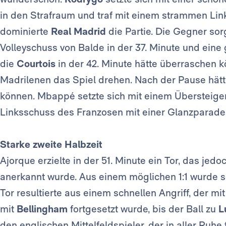
in den Strafraum und traf mit einem strammen Lin
dominierte
Real Madrid
die Partie. Die Gegner sor
Volleyschuss von Balde in der 37. Minute und eine 
die
Courtois
in der 42. Minute hätte überraschen 
Madrilenen das Spiel drehen. Nach der Pause hätte
können. Mbappé setzte sich mit einem Übersteiger
Linksschuss des Franzosen mit einer Glanzparade
Starke zweite Halbzeit
Ajorque erzielte in der 51. Minute ein Tor, das je
anerkannt wurde. Aus einem möglichen 1:1 wurde so
Tor resultierte aus einem schnellen Angriff, der
mit
Bellingham
fortgesetzt wurde, bis der Ball zu
L
den englischen Mittelfeldspieler, der in aller Ruhe