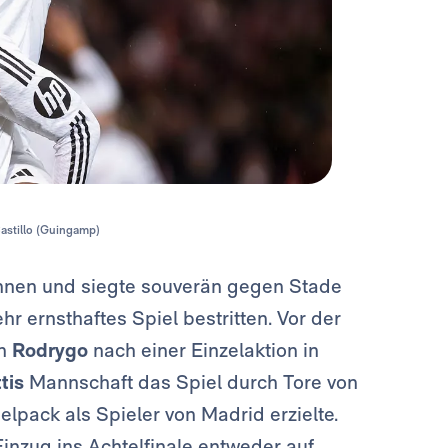
Castillo (Guingamp)
nen und siegte souverän gegen Stade
r ernsthaftes Spiel bestritten. Vor der
on
Rodrygo
nach einer Einzelaktion in
ttis
Mannschaft das Spiel durch Tore von
elpack als Spieler von Madrid erzielte.
inzug ins Achtelfinale entweder auf