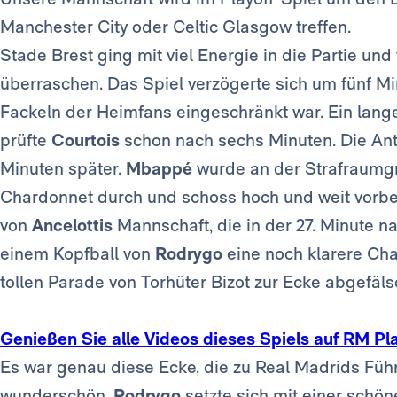
Manchester City oder Celtic Glasgow treffen.
Stade Brest ging mit viel Energie in die Partie und
überraschen. Das Spiel verzögerte sich um fünf Mi
Fackeln der Heimfans eingeschränkt war. Ein lange
prüfte
Courtois
schon nach sechs Minuten. Die An
Minuten später.
Mbappé
wurde an der Strafraumgr
Chardonnet durch und schoss hoch und weit vorbe
von
Ancelottis
Mannschaft, die in der 27. Minute n
einem Kopfball von
Rodrygo
eine noch klarere Cha
tollen Parade von Torhüter Bizot zur Ecke abgefäls
Genießen Sie alle Videos dieses Spiels auf RM Pl
Es war genau diese Ecke, die zu Real Madrids Führu
wunderschön.
Rodrygo
setzte sich mit einer schö