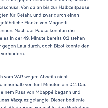
ksschuss. Von da an bis zur Halbzeitpause
gten für Gefahr, und zwar durch einen
gefährliche Flanke von Magnetti,
können. Nach der Pause konnten die
 es in der 49. Minute bereits 0:2 stehen
 gegen Lala durch, doch Bizot konnte den
 verhindern.
doch vom VAR wegen Abseits nicht
 innerhalb von fünf Minuten ein 0:2. Das
 mit einem Pass von Mbappé begann und
ucas Vázquez
gelangte. Dieser bediente
 traf. Stade Brest versuchte, den Rückstand