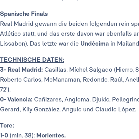
Spanische Finals
Real Madrid gewann die beiden folgenden rein sp
Atlético statt, und das erste davon war ebenfalls a
Lissabon). Das letzte war die
Undécima
in Mailand
TECHNISCHE DATEN:
3- Real Madrid:
Casillas, Míchel Salgado (Hierro, 
Roberto Carlos, McManaman, Redondo, Raúl, Anelka
72’).
0- Valencia:
Cañizares, Angloma, Djukic, Pellegrino,
Gerard, Kily González, Angulo und Claudio López.
Tore:
1-0
(min. 38):
Morientes.