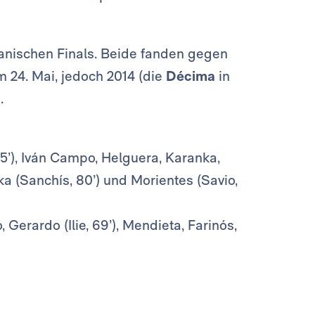
anischen Finals. Beide fanden gegen
m 24. Mai, jedoch 2014 (die
Décima
in
.
85’), Iván Campo, Helguera, Karanka,
 (Sanchís, 80’) und Morientes (Savio,
 Gerardo (Ilie, 69’), Mendieta, Farinós,