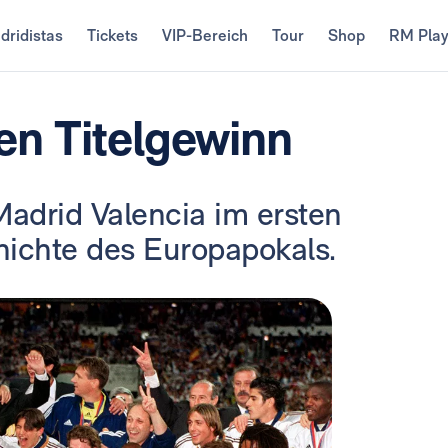
dridistas
Tickets
VIP-Bereich
Tour
Shop
RM Pla
ten Titelgewinn
adrid Valencia im ersten
hichte des Europapokals.