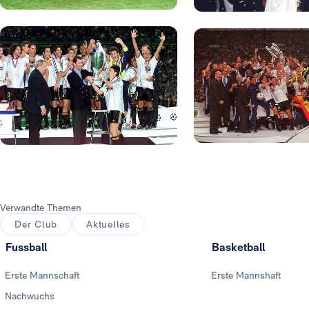
Foto: Real Madrid
Foto: Real Madrid
Foto: Real Madrid
Foto: Real Madrid
Verwandte Themen
Der Club
Aktuelles
Fussball
Basketball
Erste Mannschaft
Erste Mannshaft
Nachwuchs