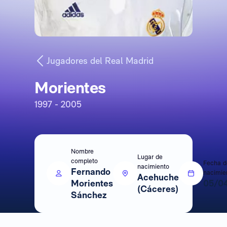
Jugadores del Real Madrid
Morientes
1997 - 2005
Nombre
Lugar de
completo
Fecha d
nacimiento
Fernando
nacimie
Acehuche
Morientes
05/0
(Cáceres)
Sánchez